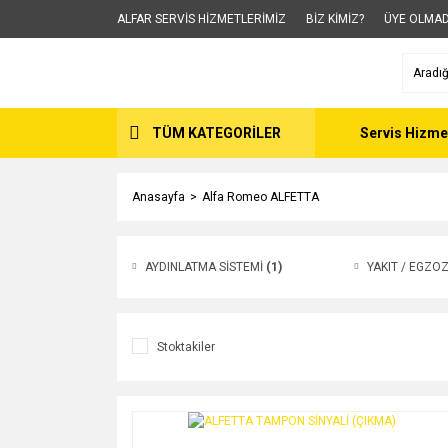
ALFAR SERVİS HİZMETLERİMİZ
BİZ KİMİZ?
ÜYE OLMAD
TÜM KATEGORİLER
Servis Hizme
Anasayfa
Alfa Romeo ALFETTA
AYDINLATMA SİSTEMİ
(1)
YAKIT / EGZO
Stoktakiler