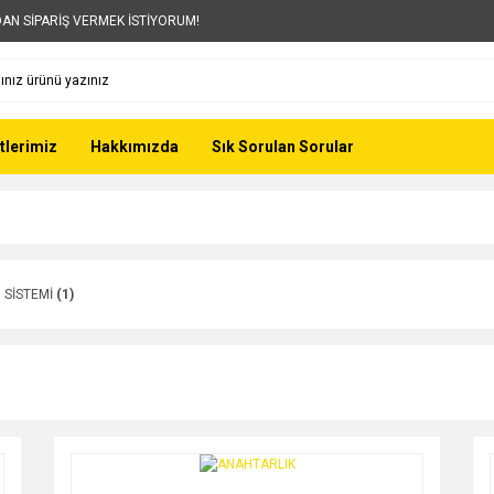
AN SİPARİŞ VERMEK İSTİYORUM!
tlerimiz
Hakkımızda
Sık Sorulan Sorular
Z SİSTEMİ
(1)