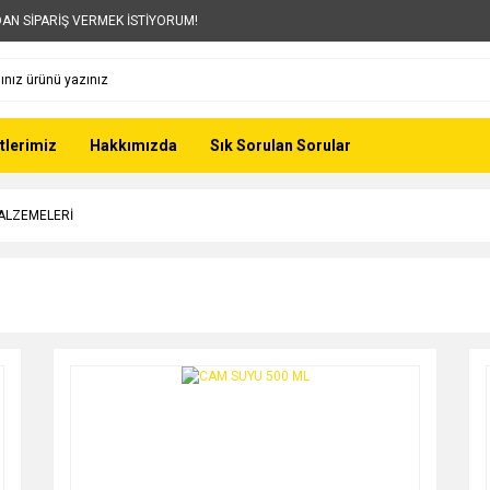
AN SİPARİŞ VERMEK İSTİYORUM!
tlerimiz
Hakkımızda
Sık Sorulan Sorular
ALZEMELERİ