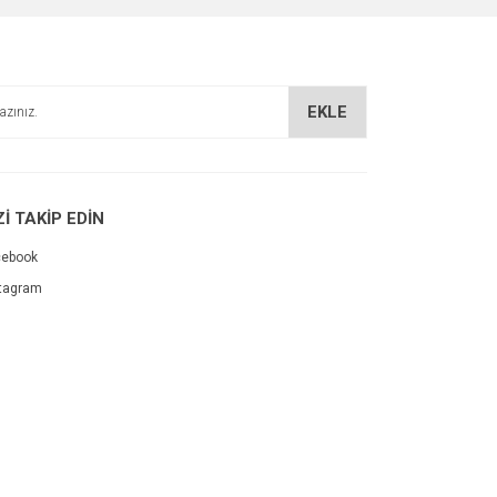
EKLE
Zİ TAKİP EDİN
cebook
tagram