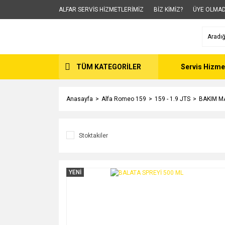
ALFAR SERVİS HİZMETLERİMİZ
BİZ KİMİZ?
ÜYE OLMAD
TÜM KATEGORİLER
Servis Hizme
Anasayfa
Alfa Romeo 159
159 - 1.9 JTS
BAKIM M
Stoktakiler
YENİ