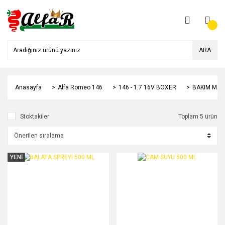
ARA
Anasayfa
Alfa Romeo 146
146 - 1.7 16V BOXER
BAKIM MAL
Stoktakiler
Toplam 5 ürün
YENİ