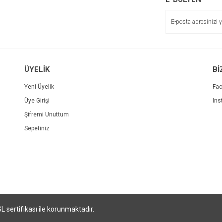
ÜYELİK
Bİ
Yeni Üyelik
Fa
Üye Girişi
Ins
Şifremi Unuttum
Sepetiniz
SL sertifikası ile korunmaktadır.