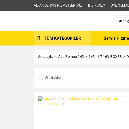
ALFAR SERVİS HİZMETLERİMİZ
BİZ KİMİZ?
ÜYE OLMAD
TÜM KATEGORİLER
Servis Hizme
Anasayfa
Alfa Romeo 145
145 - 1.7 16V BOXER
D
Stoktakiler