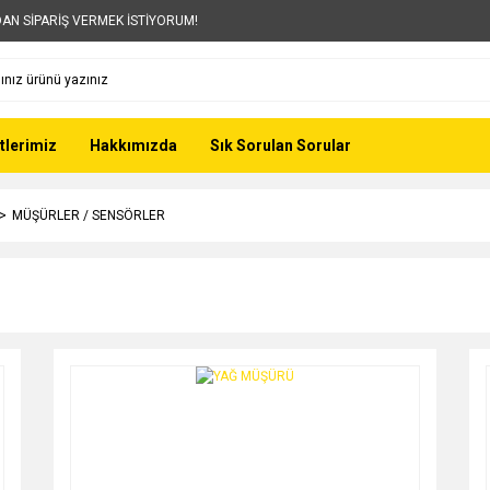
AN SİPARİŞ VERMEK İSTİYORUM!
tlerimiz
Hakkımızda
Sık Sorulan Sorular
MÜŞÜRLER / SENSÖRLER