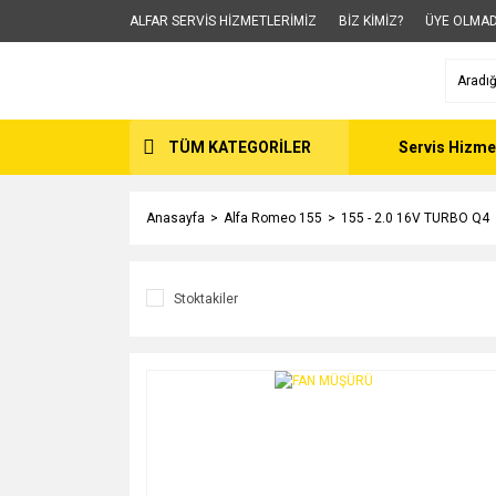
ALFAR SERVİS HİZMETLERİMİZ
BİZ KİMİZ?
ÜYE OLMAD
TÜM KATEGORİLER
Servis Hizme
Anasayfa
Alfa Romeo 155
155 - 2.0 16V TURBO Q4
Stoktakiler