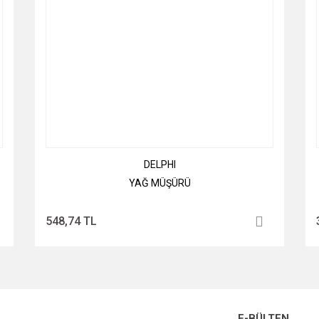
DELPHI
YAĞ MÜŞÜRÜ
548,74 TL
E-BÜLTEN