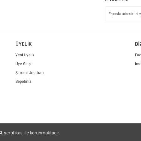
ÜYELİK
Bİ
Yeni Üyelik
Fa
Üye Girişi
Ins
Şifremi Unuttum
Sepetiniz
SL sertifikası ile korunmaktadır.