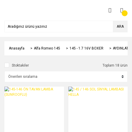
ARA
Anasayfa
Alfa Romeo 145
145 - 1.7 16V BOXER
AYDINLATM
Stoktakiler
Toplam 18 ürün