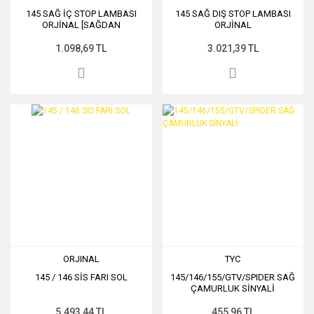
145 SAĞ İÇ STOP LAMBASI
145 SAĞ DIŞ STOP LAMBASI
ORJİNAL [SAĞDAN
ORJİNAL
DİREKSİYONLAR İÇİNDİR ]
1.098,69 TL
3.021,39 TL
ORJINAL
TYC
145 / 146 SİS FARI SOL
145/146/155/GTV/SPIDER SAĞ
ÇAMURLUK SİNYALİ
5.493,44 TL
455,96 TL