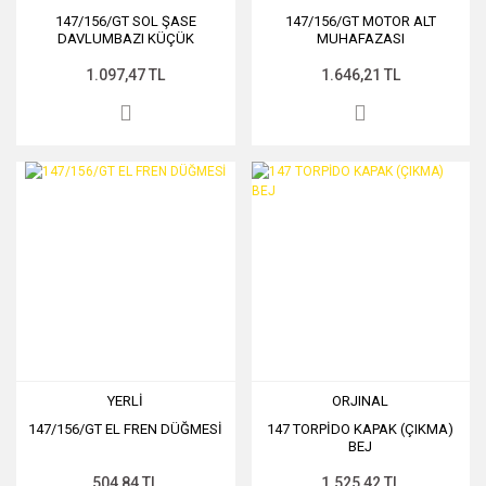
147/156/GT SOL ŞASE
147/156/GT MOTOR ALT
DAVLUMBAZI KÜÇÜK
MUHAFAZASI
1.097,47 TL
1.646,21 TL
YERLİ
ORJINAL
147/156/GT EL FREN DÜĞMESİ
147 TORPİDO KAPAK (ÇIKMA)
BEJ
504,84 TL
1.525,42 TL