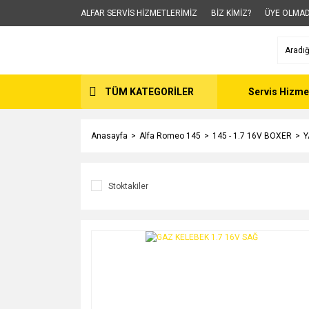
ALFAR SERVİS HİZMETLERİMİZ
BİZ KİMİZ?
ÜYE OLMAD
TÜM KATEGORİLER
Servis Hizme
Anasayfa
Alfa Romeo 145
145 - 1.7 16V BOXER
Y
Stoktakiler