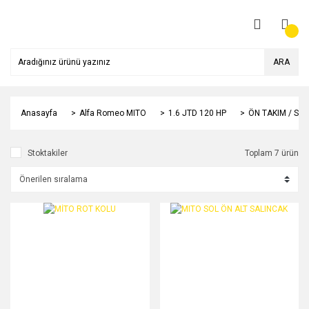
ARA
Anasayfa
Alfa Romeo MITO
1.6 JTD 120 HP
ÖN TAKIM / SÜ
Stoktakiler
Toplam 7 ürün