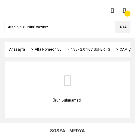
ARA
Anasayfa
Alfa Romeo 155
155 - 2.0 16V SUPER TS
CAM ÇEŞ
Ürün Bulunamadı.
SOSYAL MEDYA