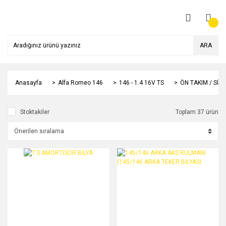
ARA
Anasayfa
Alfa Romeo 146
146 - 1.4 16V TS
ÖN TAKIM / SÜ
Stoktakiler
Toplam 37 ürün