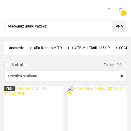
ARA
Anasayfa
Alfa Romeo MITO
1.4 TB MULTIAIR 135 HP
SOĞUT
Stoktakiler
Toplam 2 ürün
YENİ