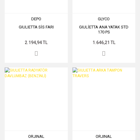
DEPO
GLYCO
GIULIETTA SİS FARI
GIULİETTA ANA YATAK STD
170 PS
2.194,94 TL
1.646,21 TL
ORJINAL
ORJINAL