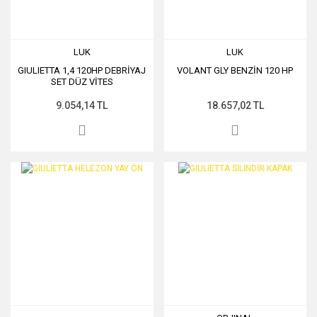
LUK
LUK
GIULIETTA 1,4 120HP DEBRİYAJ
VOLANT GLY BENZİN 120 HP
SET DÜZ VİTES
9.054,14 TL
18.657,02 TL