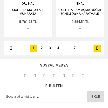
ORJINAL
İTHAL
GIULIETTA MOTOR ALT
GIULIETTA CAM AÇMA DÜĞME
MUHAFAZA
PANELİ (AYNA KAPATMALI)
5.761,73 TL
4.554,51 TL
1
2
3
4
..
7
SOSYAL MEDYA
E-BÜLTEN
EKLE