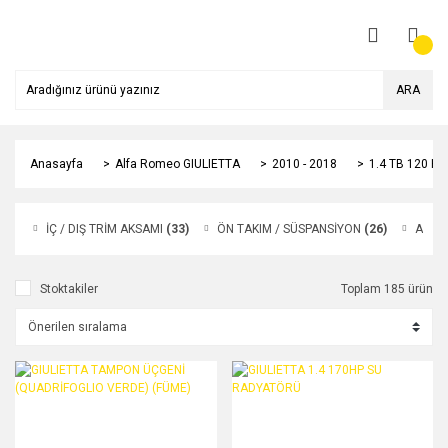
ARA
Anasayfa
Alfa Romeo GIULIETTA
2010 - 2018
1.4 TB 120 HP
İÇ / DIŞ TRİM AKSAMI
(33)
ÖN TAKIM / SÜSPANSİYON
(26)
AKSE
Stoktakiler
Toplam 185 ürün