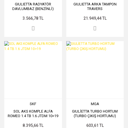
GIULIETTA RADYATÖR
GIULIETTA ARKA TAMPON
DAVLUMBAZ (BENZİNLİ)
TRAVERS
3.566,78 TL
21.949,44 TL
SKF
MGA
SOL AKS KOMPLE ALFA
GIULİETTA TURBO HORTUM
ROMEO 1.4 TB 1.6 JTDM 10>19
(TURBO ÇIKIŞ HORTUMU)
8.395,66 TL
603,61 TL