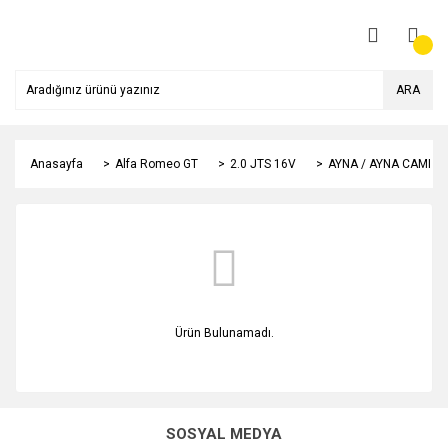
ARA
Anasayfa
Alfa Romeo GT
2.0 JTS 16V
AYNA / AYNA CAMI
Ürün Bulunamadı.
SOSYAL MEDYA