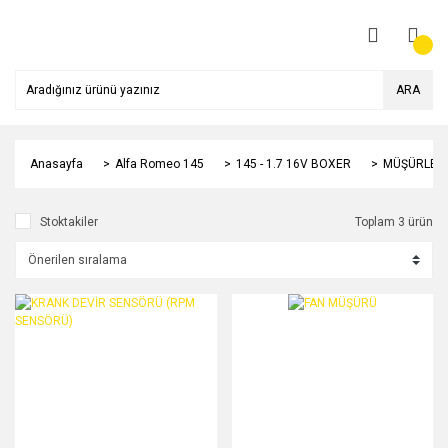
ARA
Anasayfa
Alfa Romeo 145
145 - 1.7 16V BOXER
MÜŞÜRLER 
Stoktakiler
Toplam 3 ürün