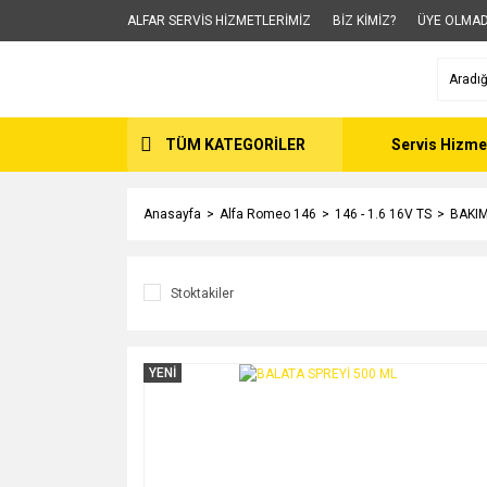
ALFAR SERVİS HİZMETLERİMİZ
BİZ KİMİZ?
ÜYE OLMAD
TÜM KATEGORİLER
Servis Hizme
Anasayfa
Alfa Romeo 146
146 - 1.6 16V TS
BAKI
Stoktakiler
YENİ