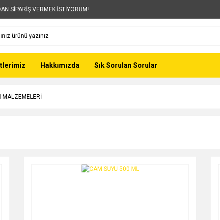
AN SİPARİŞ VERMEK İSTİYORUM!
tlerimiz
Hakkımızda
Sık Sorulan Sorular
M MALZEMELERİ