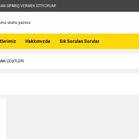
AN SİPARİŞ VERMEK İSTİYORUM!
tlerimiz
Hakkımızda
Sık Sorulan Sorular
AM ÇEŞİTLERİ