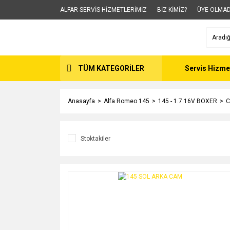
ALFAR SERVİS HİZMETLERİMİZ
BİZ KİMİZ?
ÜYE OLMAD
TÜM KATEGORİLER
Servis Hizme
Anasayfa
Alfa Romeo 145
145 - 1.7 16V BOXER
C
Stoktakiler