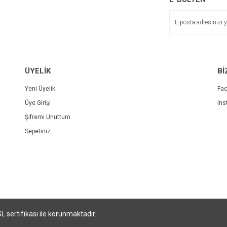
ÜYELİK
Bİ
Yeni Üyelik
Fa
Üye Girişi
Ins
Şifremi Unuttum
Sepetiniz
SL sertifikası ile korunmaktadır.