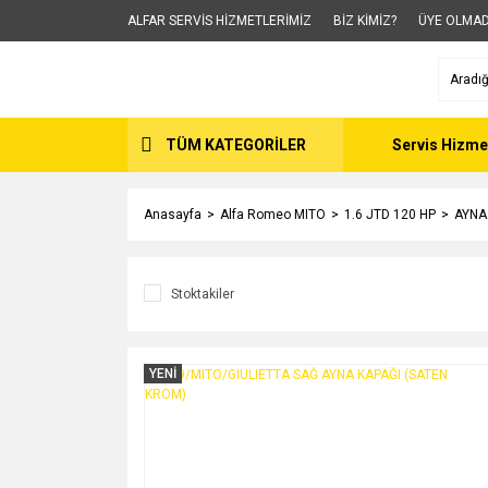
ALFAR SERVİS HİZMETLERİMİZ
BİZ KİMİZ?
ÜYE OLMAD
TÜM KATEGORİLER
Servis Hizme
Anasayfa
Alfa Romeo MITO
1.6 JTD 120 HP
AYNA
Stoktakiler
YENİ