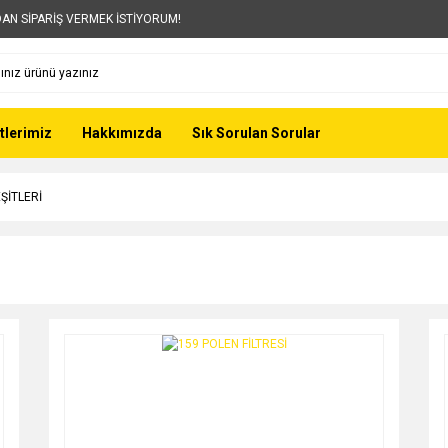
AN SİPARİŞ VERMEK İSTİYORUM!
tlerimiz
Hakkımızda
Sık Sorulan Sorular
EŞİTLERİ