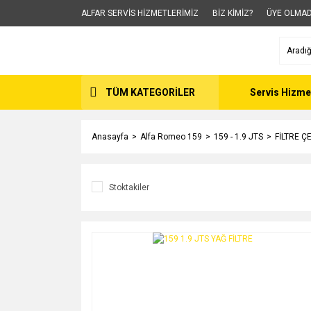
ALFAR SERVİS HİZMETLERİMİZ
BİZ KİMİZ?
ÜYE OLMAD
TÜM KATEGORİLER
Servis Hizme
Anasayfa
Alfa Romeo 159
159 - 1.9 JTS
FİLTRE Ç
Stoktakiler