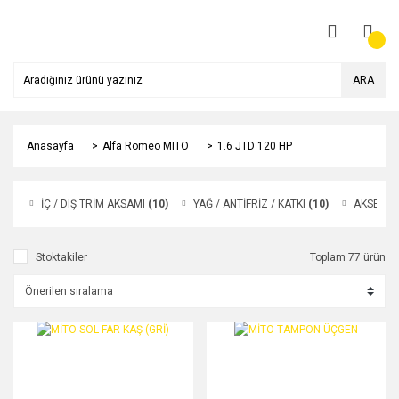
ARA
Anasayfa
Alfa Romeo MITO
1.6 JTD 120 HP
İÇ / DIŞ TRİM AKSAMI
(10)
YAĞ / ANTİFRİZ / KATKI
(10)
AKSESUA
Stoktakiler
Toplam 77 ürün