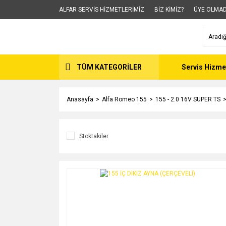
ALFAR SERVİS HİZMETLERİMİZ
BİZ KİMİZ?
ÜYE OLMAD
TÜM KATEGORİLER
Servis Hizme
Anasayfa
Alfa Romeo 155
155 - 2.0 16V SUPER TS
Stoktakiler