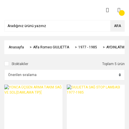
ARA
Anasayfa
Alfa Romeo GIULIETTA
1977 - 1985
AYDINLATMA S
Stoktakiler
Toplam 5 ürün