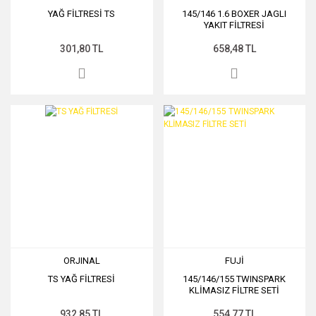
YAĞ FİLTRESİ TS
145/146 1.6 BOXER JAGLI
YAKIT FİLTRESİ
301,80 TL
658,48 TL
ORJINAL
FUJİ
TS YAĞ FİLTRESİ
145/146/155 TWINSPARK
KLİMASIZ FİLTRE SETİ
932,85 TL
554,77 TL