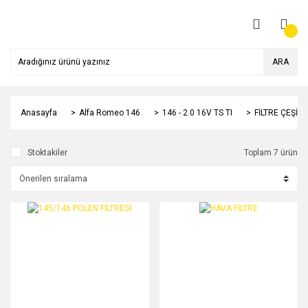
ARA
Anasayfa
Alfa Romeo 146
146 - 2.0 16V TS TI
FİLTRE ÇEŞİTL
Stoktakiler
Toplam 7 ürün