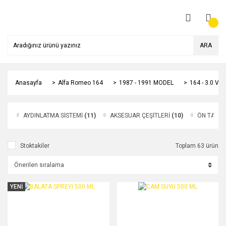
ARA
Anasayfa
Alfa Romeo 164
1987 - 1991 MODEL
164 - 3.0 V6
AYDINLATMA SİSTEMİ
(11)
AKSESUAR ÇEŞİTLERİ
(10)
ÖN TAKIM
Stoktakiler
Toplam 63 ürün
YENİ