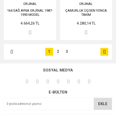
ORJINAL
ORJINAL
164 SAĞ AYNA ORJİNAL 1987-
ÇAMURLUK ÜÇGEN YONCA
1993 MODEL
TAKIM
4.664,26 TL
4.280,14 TL
1
2
3
SOSYAL MEDYA
E-BÜLTEN
EKLE