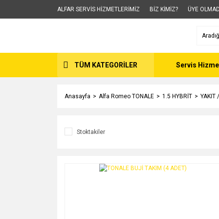
ALFAR SERVİS HİZMETLERİMİZ
BİZ KİMİZ?
ÜYE OLMAD
TÜM KATEGORİLER
Servis Hizme
Anasayfa
Alfa Romeo TONALE
1.5 HYBRİT
YAKIT 
Stoktakiler