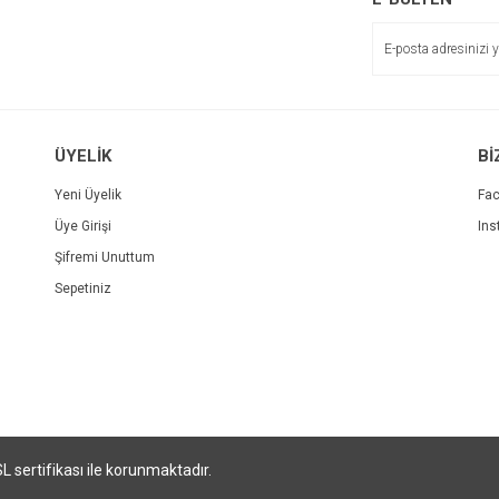
ÜYELİK
Bİ
Yeni Üyelik
Fa
Üye Girişi
Ins
Şifremi Unuttum
Sepetiniz
SL sertifikası ile korunmaktadır.