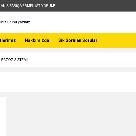
AN SİPARİŞ VERMEK İSTİYORUM!
tlerimiz
Hakkımızda
Sık Sorulan Sorular
/ EGZOZ SİSTEMİ