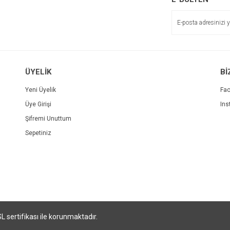
ÜYELİK
Bİ
Yeni Üyelik
Fa
Üye Girişi
Ins
Şifremi Unuttum
Sepetiniz
SL sertifikası ile korunmaktadır.