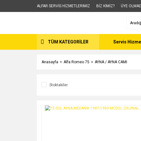
ALFAR SERVİS HİZMETLERİMİZ
BİZ KİMİZ?
ÜYE OLMAD
TÜM KATEGORİLER
Servis Hizme
Anasayfa
Alfa Romeo 75
AYNA / AYNA CAMI
Stoktakiler