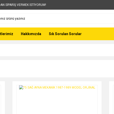
AN SİPARİŞ VERMEK İSTİYORUM!
tlerimiz
Hakkımızda
Sık Sorulan Sorular