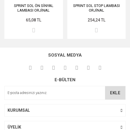
SPRINT SOL ÖN SİNYAL
SPRINT SOL STOP LAMBASI
YAĞ / ANTİFRİZ / KATKI
AKSESUAR ÇEŞİTLERİ
AKSESUAR ÇEŞİTLERİ
AKSESUAR ÇEŞİTLERİ
AKSESUAR ÇEŞİTLERİ
YAĞ / ANTİFRİZ / KATKI
AKSESUAR ÇEŞİTLERİ
AKSESUAR ÇEŞİTLERİ
AKSESUAR ÇEŞİTLERİ
AKSESUAR ÇEŞİTLERİ
AKSESUAR ÇEŞİTLERİ
AKSESUAR ÇEŞİTLERİ
AKSESUAR ÇEŞİTLERİ
AKSESUAR ÇEŞİTLERİ
AKSESUAR ÇEŞİTLERİ
LAMBASI ORJİNAL
ORJİNAL
65,08 TL
254,24 TL
SOSYAL MEDYA
E-BÜLTEN
EKLE
KURUMSAL
ÜYELİK