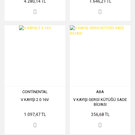
4.280,14 TL
1.646,21 TL
CONTİNENTAL
ABA
V KAYIŞI 2.0 16V
V KAYIŞI GERGİ KÜTÜĞÜ SADE
BİLYASI
1.097,47 TL
356,68 TL