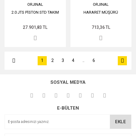
ORJINAL
ORJINAL
2.0 JTS PİSTON STD TAKIM
HARARET MÜŞÜRÜ
27.901,83 TL
713,36 TL
1
2
3
4
..
6
SOSYAL MEDYA
E-BÜLTEN
EKLE