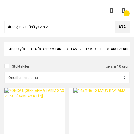
ARA
Anasayfa
Alfa Romeo 146
146 - 2.0 16V TS TI
AKSESUAR ÇE
Stoktakiler
Toplam 10 ürün