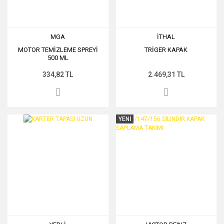
MGA
İTHAL
MOTOR TEMİZLEME SPREYİ
TRİGER KAPAK
500 ML
334,82 TL
2.469,31 TL
YENİ