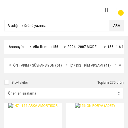
ARA
Anasayfa
Alfa Romeo 156
2004 - 2007 MODEL
156 - 1.6 1
ÖN TAKIM / SÜSPANSİYON
(51)
İÇ / DIŞ TRİM AKSAMI
(41)
MOTO
Stoktakiler
Toplam 275 ürün