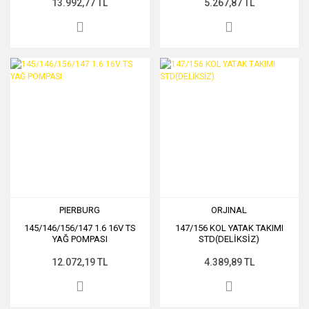
13.992,77 TL
5.267,87 TL
PIERBURG
ORJINAL
145/146/156/147 1.6 16V TS
147/156 KOL YATAK TAKIMI
YAĞ POMPASI
STD(DELİKSİZ)
12.072,19 TL
4.389,89 TL