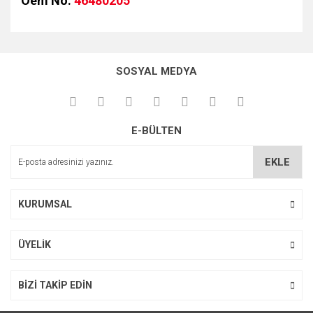
Oem No:
46480205
Bu ürünün fiyat bilgisi, resim, ürün açıklamalarında ve diğer
konularda yetersiz gördüğünüz noktaları öneri formunu
kullanarak tarafımıza iletebilirsiniz.
SOSYAL MEDYA
Görüş ve önerileriniz için teşekkür ederiz.
Ürün resmi kalitesiz, bozuk veya görüntülenemiyor.
E-BÜLTEN
Ürün açıklamasında eksik bilgiler bulunuyor.
Ürün bilgilerinde hatalar bulunuyor.
EKLE
Ürün fiyatı diğer sitelerden daha pahalı.
Bu ürüne benzer farklı alternatifler olmalı.
KURUMSAL
ÜYELİK
Gönder
BİZİ TAKİP EDİN