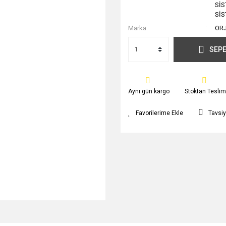
SİS
SİS
Marka
OR
SEPE
Aynı gün kargo
Stoktan Teslim
Tavsiy