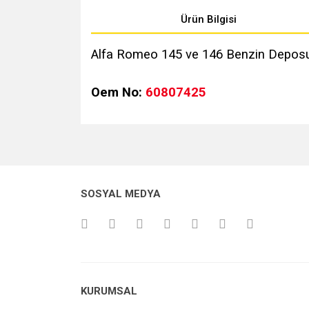
Ürün Bilgisi
Alfa Romeo 145 ve 146 Benzin Deposun
Oem No:
60807425
Bu ürünün fiyat bilgisi, resim, ürün açıklamalarında v
Görüş ve önerileriniz için teşekkür ederiz.
Ürün resmi kalitesiz, bozuk veya görüntülenemiyo
SOSYAL MEDYA
Ürün açıklamasında eksik bilgiler bulunuyor.
Ürün bilgilerinde hatalar bulunuyor.
Ürün fiyatı diğer sitelerden daha pahalı.
Bu ürüne benzer farklı alternatifler olmalı.
KURUMSAL