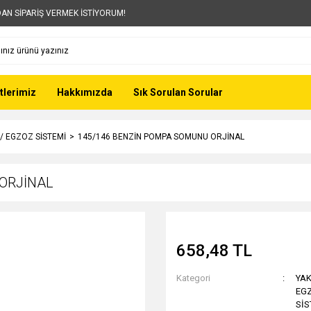
AN SİPARİŞ VERMEK İSTİYORUM!
tlerimiz
Hakkımızda
Sık Sorulan Sorular
 / EGZOZ SİSTEMİ
145/146 BENZİN POMPA SOMUNU ORJİNAL
ORJİNAL
658,48 TL
Kategori
YAK
EGZ
SİS