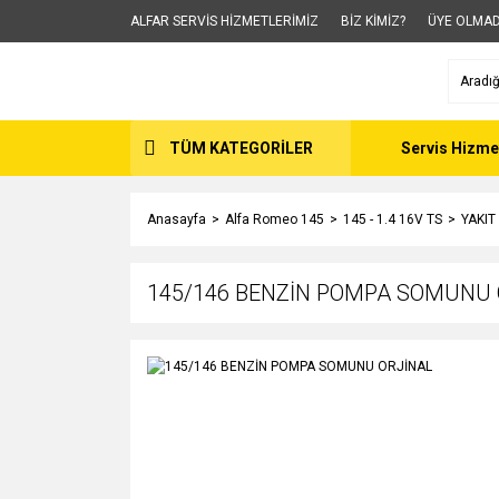
ALFAR SERVİS HİZMETLERİMİZ
BİZ KİMİZ?
ÜYE OLMAD
TÜM KATEGORİLER
Servis Hizme
Anasayfa
Alfa Romeo 145
145 - 1.4 16V TS
YAKIT
145/146 BENZİN POMPA SOMUNU 