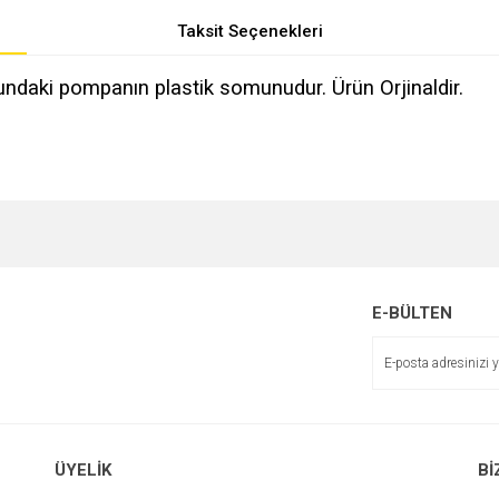
Taksit Seçenekleri
daki pompanın plastik somunudur. Ürün Orjinaldir.
e diğer konularda yetersiz gördüğünüz noktaları öneri formunu kullanarak tarafımı
r.
E-BÜLTEN
ÜYELİK
Bİ