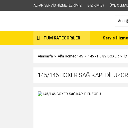
ALFAR SERVİS HİZMETLERİMİZ
BİZ KİMİZ?
ÜYE OLMAD
TÜM KATEGORİLER
Servis Hizme
Anasayfa
Alfa Romeo 145
145 - 1.6 8V BOXER
İÇ
145/146 BOXER SAĞ KAPI DİFÜZÖ