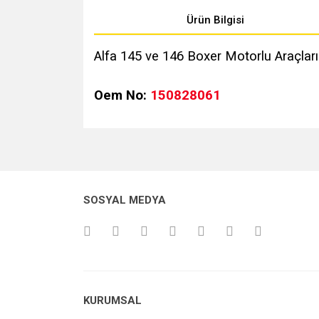
Ürün Bilgisi
Alfa 145 ve 146 Boxer Motorlu Araçları
Oem No:
150828061
Bu ürünün fiyat bilgisi, resim, ürün açıklamalarında v
Görüş ve önerileriniz için teşekkür ederiz.
Ürün resmi kalitesiz, bozuk veya görüntülenemiyo
SOSYAL MEDYA
Ürün açıklamasında eksik bilgiler bulunuyor.
Ürün bilgilerinde hatalar bulunuyor.
Ürün fiyatı diğer sitelerden daha pahalı.
Bu ürüne benzer farklı alternatifler olmalı.
KURUMSAL