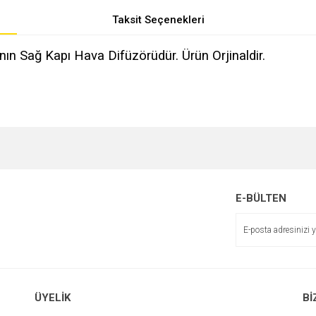
Taksit Seçenekleri
nın Sağ Kapı Hava Difüzörüdür. Ürün Orjinaldir.
e diğer konularda yetersiz gördüğünüz noktaları öneri formunu kullanarak tarafımı
r.
E-BÜLTEN
ÜYELİK
Bİ