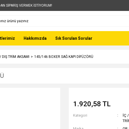
AN SİPARİŞ VERMEK İSTİYORUM!
tlerimiz
Hakkımızda
Sık Sorulan Sorular
 / DIŞ TRİM AKSAMI
145/146 BOXER SAĞ KAPI DİFÜZÖRÜ
RÜ
1.920,58 TL
Kategori
İÇ 
TR
Marka
OR