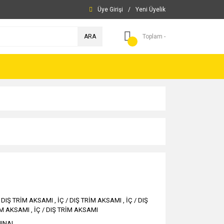
Üye Girişi
/
Yeni Üyelik
ARA
Toplam -
/ DIŞ TRİM AKSAMI
,
İÇ / DIŞ TRİM AKSAMI
,
İÇ / DIŞ
İM AKSAMI
,
İÇ / DIŞ TRİM AKSAMI
JINAL