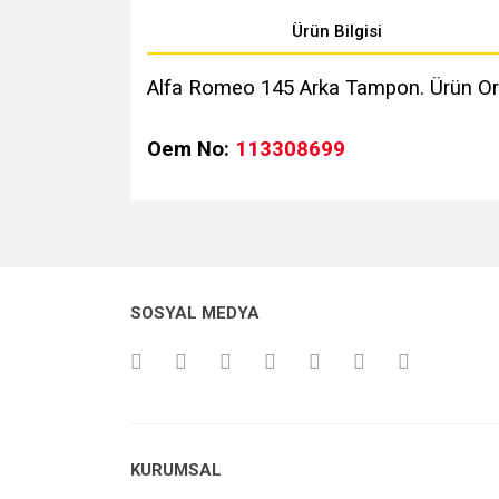
Ürün Bilgisi
Alfa Romeo 145 Arka Tampon. Ürün Orji
Oem No:
113308699
Bu ürünün fiyat bilgisi, resim, ürün açıklamalarında v
Görüş ve önerileriniz için teşekkür ederiz.
Ürün resmi kalitesiz, bozuk veya görüntülenemiyo
SOSYAL MEDYA
Ürün açıklamasında eksik bilgiler bulunuyor.
Ürün bilgilerinde hatalar bulunuyor.
Ürün fiyatı diğer sitelerden daha pahalı.
Bu ürüne benzer farklı alternatifler olmalı.
KURUMSAL