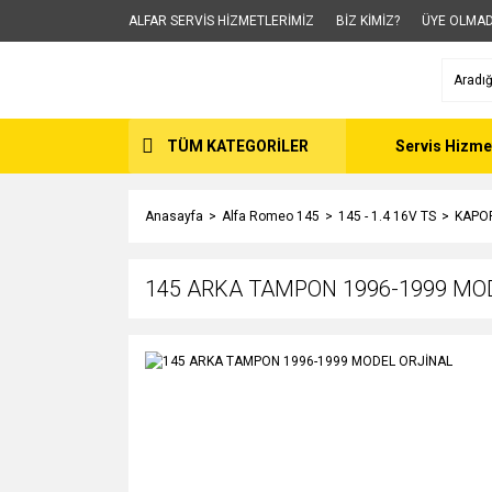
ALFAR SERVİS HİZMETLERİMİZ
BİZ KİMİZ?
ÜYE OLMAD
TÜM KATEGORİLER
Servis Hizme
Anasayfa
Alfa Romeo 145
145 - 1.4 16V TS
KAPO
145 ARKA TAMPON 1996-1999 MO