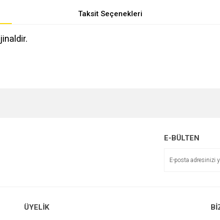
Taksit Seçenekleri
naldir.
e diğer konularda yetersiz gördüğünüz noktaları öneri formunu kullanarak tarafımı
r.
E-BÜLTEN
ÜYELİK
Bİ