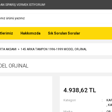
AN SİPARİŞ VERMEK İSTİYORUM!
tlerimiz
Hakkımızda
Sık Sorulan Sorular
RTA AKSAMI
145 ARKA TAMPON 1996-1999 MODEL ORJİNAL
DEL ORJİNAL
4.938,62 TL
Kategori
KA
,
KA
Marka
OR