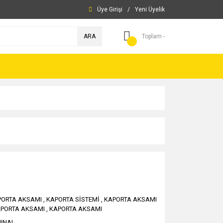
Üye Girişi
/
Yeni Üyelik
ARA
Toplam -
PORTA AKSAMI
,
KAPORTA SİSTEMİ
,
KAPORTA AKSAMI
PORTA AKSAMI
,
KAPORTA AKSAMI
JINAL