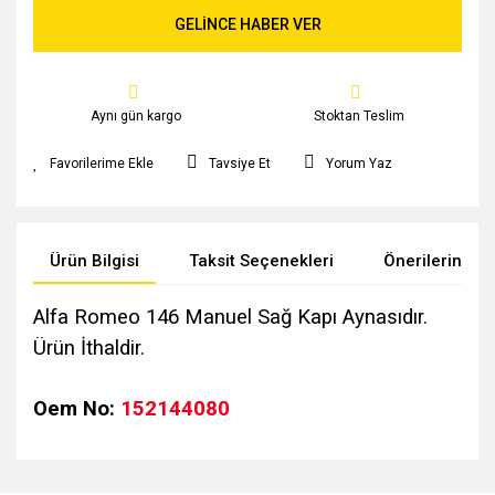
GELİNCE HABER VER
Aynı gün kargo
Stoktan Teslim
Tavsiye Et
Yorum Yaz
Ürün Bilgisi
Taksit Seçenekleri
Önerileriniz
Alfa Romeo 146 Manuel Sağ Kapı Aynasıdır.
Ürün İthaldir.
Oem No:
152144080
Bu ürünün fiyat bilgisi, resim, ürün açıklamalarında ve diğer
konularda yetersiz gördüğünüz noktaları öneri formunu