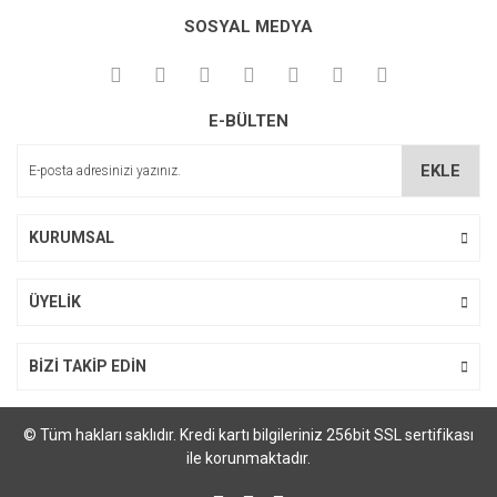
kullanarak tarafımıza iletebilirsiniz.
SOSYAL MEDYA
Görüş ve önerileriniz için teşekkür ederiz.
Ürün resmi kalitesiz, bozuk veya görüntülenemiyor.
E-BÜLTEN
Ürün açıklamasında eksik bilgiler bulunuyor.
Ürün bilgilerinde hatalar bulunuyor.
EKLE
Ürün fiyatı diğer sitelerden daha pahalı.
Bu ürüne benzer farklı alternatifler olmalı.
KURUMSAL
ÜYELİK
Gönder
BİZİ TAKİP EDİN
© Tüm hakları saklıdır. Kredi kartı bilgileriniz 256bit SSL sertifikası
ile korunmaktadır.