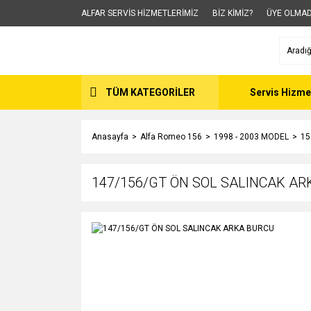
ALFAR SERVİS HİZMETLERİMİZ
BİZ KİMİZ?
ÜYE OLMAD
TÜM KATEGORİLER
Servis Hizme
Anasayfa
Alfa Romeo 156
1998 - 2003 MODEL
15
147/156/GT ÖN SOL SALINCAK A