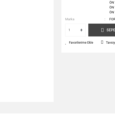
ÖN 
ÖN 
ÖN 
Marka
FO
SEPE
Tavsiy