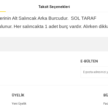
Taksit Seçenekleri
rinin Alt Salıncak Arka Burcudur. SOL TARAF
lunur. Her salıncakta 1 adet burç vardır. Alırken dikka
e diğer konularda yetersiz gördüğünüz noktaları öneri formunu kullanarak tarafımı
r.
E-BÜLTEN
ÜYELİK
Bİ
Yeni Üyelik
Fa