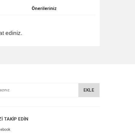
Önerileriniz
t ediniz.
za iletebilirsiniz.
EKLE
Zİ TAKİP EDİN
cebook