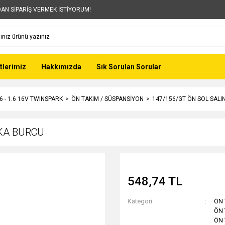
AN SİPARİŞ VERMEK İSTİYORUM!
tlerimiz
Hakkımızda
Sık Sorulan Sorular
6 - 1.6 16V TWINSPARK
ÖN TAKIM / SÜSPANSİYON
147/156/GT ÖN SOL SAL
RKA BURCU
548,74 TL
Kategori
ÖN 
ÖN 
ÖN 