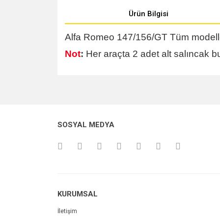
Ürün Bilgisi
Alfa Romeo 147/156/GT Tüm modelle
Not
:
Her araçta 2 adet alt salıncak bu
Bu ürünün fiyat bilgisi, resim, ürün açıklamalarında v
Görüş ve önerileriniz için teşekkür ederiz.
Ürün resmi kalitesiz, bozuk veya görüntülenemiyo
SOSYAL MEDYA
Ürün açıklamasında eksik bilgiler bulunuyor.
Ürün bilgilerinde hatalar bulunuyor.
Ürün fiyatı diğer sitelerden daha pahalı.
Bu ürüne benzer farklı alternatifler olmalı.
KURUMSAL
İletişim