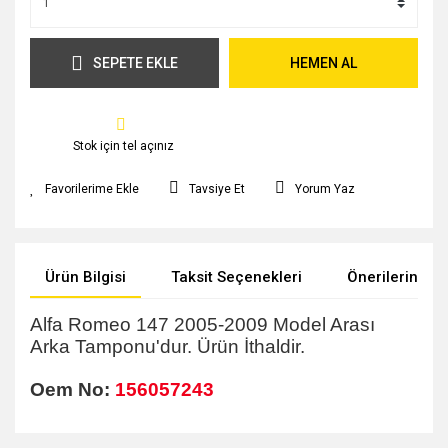
SEPETE EKLE
HEMEN AL
Stok için tel açınız
Tavsiye Et
Yorum Yaz
Ürün Bilgisi
Taksit Seçenekleri
Önerileriniz
Alfa Romeo 147 2005-2009 Model Arası
Arka
Tamponu
'dur. Ürün İthaldir.
Oem No:
156057243
Bu ürünün fiyat bilgisi, resim, ürün açıklamalarında ve diğer