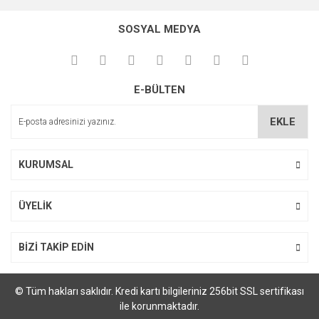
konularda yetersiz gördüğünüz noktaları öneri formunu
kullanarak tarafımıza iletebilirsiniz.
SOSYAL MEDYA
Görüş ve önerileriniz için teşekkür ederiz.
Ürün resmi kalitesiz, bozuk veya görüntülenemiyor.
E-BÜLTEN
Ürün açıklamasında eksik bilgiler bulunuyor.
Ürün bilgilerinde hatalar bulunuyor.
EKLE
Ürün fiyatı diğer sitelerden daha pahalı.
Bu ürüne benzer farklı alternatifler olmalı.
KURUMSAL
ÜYELİK
Gönder
BİZİ TAKİP EDİN
© Tüm hakları saklıdır. Kredi kartı bilgileriniz 256bit SSL sertifikası
ile korunmaktadır.