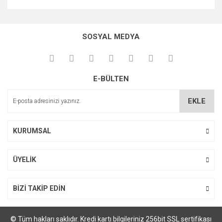
Bu ürünün fiyat bilgisi, resim, ürün açıklamalarında ve diğer
konularda yetersiz gördüğünüz noktaları öneri formunu
kullanarak tarafımıza iletebilirsiniz.
SOSYAL MEDYA
Görüş ve önerileriniz için teşekkür ederiz.
Ürün resmi kalitesiz, bozuk veya görüntülenemiyor.
E-BÜLTEN
Ürün açıklamasında eksik bilgiler bulunuyor.
Ürün bilgilerinde hatalar bulunuyor.
EKLE
Ürün fiyatı diğer sitelerden daha pahalı.
Bu ürüne benzer farklı alternatifler olmalı.
KURUMSAL
ÜYELİK
Gönder
BİZİ TAKİP EDİN
© Tüm hakları saklıdır. Kredi kartı bilgileriniz 256bit SSL sertifikası