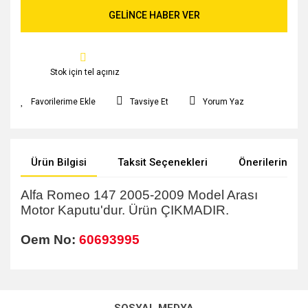
GELİNCE HABER VER
Stok için tel açınız
Tavsiye Et
Yorum Yaz
Ürün Bilgisi
Taksit Seçenekleri
Önerileriniz
Alfa Romeo 147 2005-2009 Model Arası
Motor Kaputu'dur. Ürün ÇIKMADIR.
Oem No:
60693995
Bu ürünün fiyat bilgisi, resim, ürün açıklamalarında ve diğer
konularda yetersiz gördüğünüz noktaları öneri formunu
kullanarak tarafımıza iletebilirsiniz.