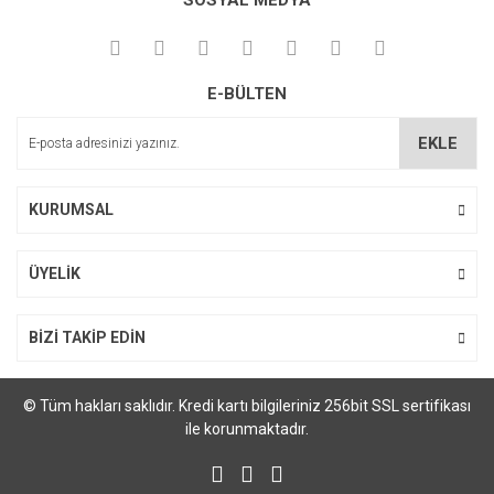
SOSYAL MEDYA
Görüş ve önerileriniz için teşekkür ederiz.
Ürün resmi kalitesiz, bozuk veya görüntülenemiyor.
E-BÜLTEN
Ürün açıklamasında eksik bilgiler bulunuyor.
Ürün bilgilerinde hatalar bulunuyor.
EKLE
Ürün fiyatı diğer sitelerden daha pahalı.
Bu ürüne benzer farklı alternatifler olmalı.
KURUMSAL
ÜYELİK
Gönder
BİZİ TAKİP EDİN
© Tüm hakları saklıdır. Kredi kartı bilgileriniz 256bit SSL sertifikası
ile korunmaktadır.