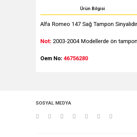
Ürün Bilgisi
Alfa Romeo 147 Sağ Tampon Sinyalidir.
Not:
2003-2004 Modellerde ön tamponda 
Oem No:
46756280
Bu ürünün fiyat bilgisi, resim, ürün açıklamalarında v
Görüş ve önerileriniz için teşekkür ederiz.
Ürün resmi kalitesiz, bozuk veya görüntülenemiyo
SOSYAL MEDYA
Ürün açıklamasında eksik bilgiler bulunuyor.
Ürün bilgilerinde hatalar bulunuyor.
Ürün fiyatı diğer sitelerden daha pahalı.
Bu ürüne benzer farklı alternatifler olmalı.