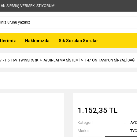
AN SİPARİŞ VERMEK İSTİYORUM!
tlerimiz
Hakkımızda
Sık Sorulan Sorular
7 - 1.6 16V TWINSPARK
AYDINLATMA SİSTEMİ
147 ÖN TAMPON SİNYALİ SAĞ
1.152,35 TL
Kategori
AYD
Marka
TYC