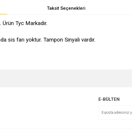
Taksit Seçenekleri
 Ürün Tyc Markadır.
sis farı yoktur. Tampon Sinyali vardır.
e diğer konularda yetersiz gördüğünüz noktaları öneri formunu kullanarak tarafımı
r.
E-BÜLTEN