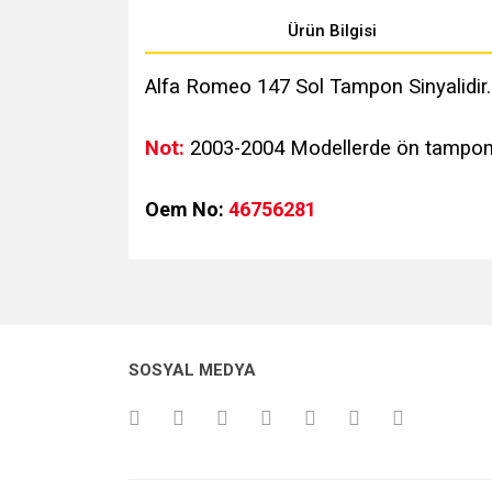
Ürün Bilgisi
Alfa Romeo 147 Sol Tampon Sinyalidir.
Not:
2003-2004 Modellerde ön tamponda 
Oem No:
46756281
Bu ürünün fiyat bilgisi, resim, ürün açıklamalarında v
Görüş ve önerileriniz için teşekkür ederiz.
Ürün resmi kalitesiz, bozuk veya görüntülenemiyo
SOSYAL MEDYA
Ürün açıklamasında eksik bilgiler bulunuyor.
Ürün bilgilerinde hatalar bulunuyor.
Ürün fiyatı diğer sitelerden daha pahalı.
Bu ürüne benzer farklı alternatifler olmalı.