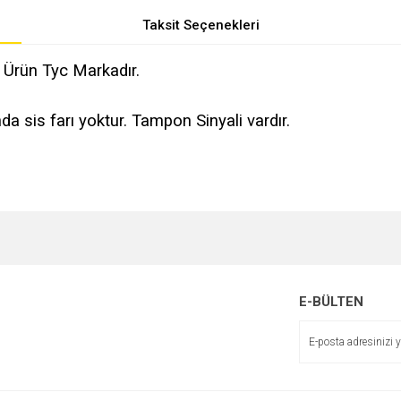
Taksit Seçenekleri
 Ürün Tyc Markadır.
sis farı yoktur. Tampon Sinyali vardır.
e diğer konularda yetersiz gördüğünüz noktaları öneri formunu kullanarak tarafımı
r.
E-BÜLTEN