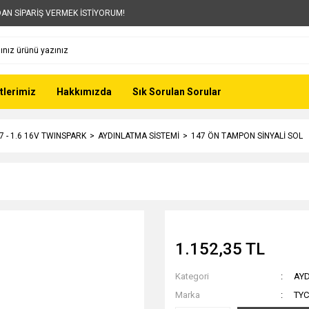
AN SİPARİŞ VERMEK İSTİYORUM!
tlerimiz
Hakkımızda
Sık Sorulan Sorular
7 - 1.6 16V TWINSPARK
AYDINLATMA SİSTEMİ
147 ÖN TAMPON SİNYALİ SOL
1.152,35 TL
Kategori
AYD
Marka
TYC