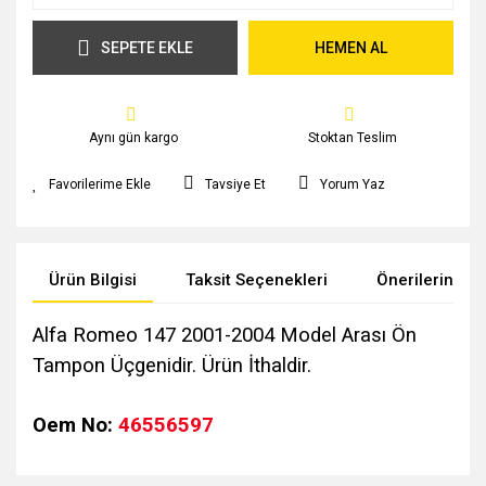
SEPETE EKLE
HEMEN AL
Aynı gün kargo
Stoktan Teslim
Tavsiye Et
Yorum Yaz
Ürün Bilgisi
Taksit Seçenekleri
Önerileriniz
Alfa Romeo 147 2001-2004 Model Arası Ön
Tampon Üçgenidir. Ürün İthaldir.
Oem No:
46556597
Bu ürünün fiyat bilgisi, resim, ürün açıklamalarında ve diğer