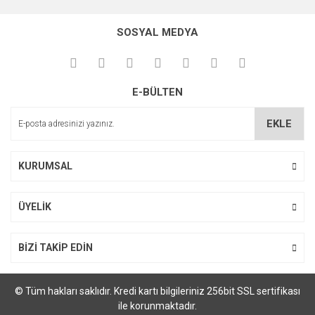
konularda yetersiz gördüğünüz noktaları öneri formunu
kullanarak tarafımıza iletebilirsiniz.
SOSYAL MEDYA
Görüş ve önerileriniz için teşekkür ederiz.
Ürün resmi kalitesiz, bozuk veya görüntülenemiyor.
E-BÜLTEN
Ürün açıklamasında eksik bilgiler bulunuyor.
Ürün bilgilerinde hatalar bulunuyor.
EKLE
Ürün fiyatı diğer sitelerden daha pahalı.
Bu ürüne benzer farklı alternatifler olmalı.
KURUMSAL
ÜYELİK
Gönder
BİZİ TAKİP EDİN
© Tüm hakları saklıdır. Kredi kartı bilgileriniz 256bit SSL sertifikası
ile korunmaktadır.