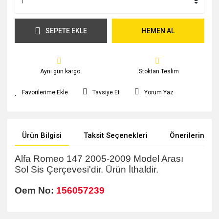
SEPETE EKLE
HEMEN AL
Aynı gün kargo
Stoktan Teslim
Tavsiye Et
Yorum Yaz
Ürün Bilgisi
Taksit Seçenekleri
Önerileriniz
Alfa Romeo 147 2005-2009 Model Arası
Sol
Sis Çerçevesi
'dir. Ürün İthaldir.
Oem No:
156057239
Bu ürünün fiyat bilgisi, resim, ürün açıklamalarında ve diğer