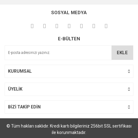
konularda yetersiz gördüğünüz noktaları öneri formunu
kullanarak tarafımıza iletebilirsiniz.
SOSYAL MEDYA
Görüş ve önerileriniz için teşekkür ederiz.
Ürün resmi kalitesiz, bozuk veya görüntülenemiyor.
E-BÜLTEN
Ürün açıklamasında eksik bilgiler bulunuyor.
Ürün bilgilerinde hatalar bulunuyor.
EKLE
Ürün fiyatı diğer sitelerden daha pahalı.
Bu ürüne benzer farklı alternatifler olmalı.
KURUMSAL
ÜYELİK
Gönder
BİZİ TAKİP EDİN
© Tüm hakları saklıdır. Kredi kartı bilgileriniz 256bit SSL sertifikası
ile korunmaktadır.