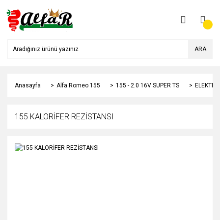
ARA
Anasayfa
Alfa Romeo 155
155 - 2.0 16V SUPER TS
ELEKTRİK
155 KALORİFER REZİSTANSI