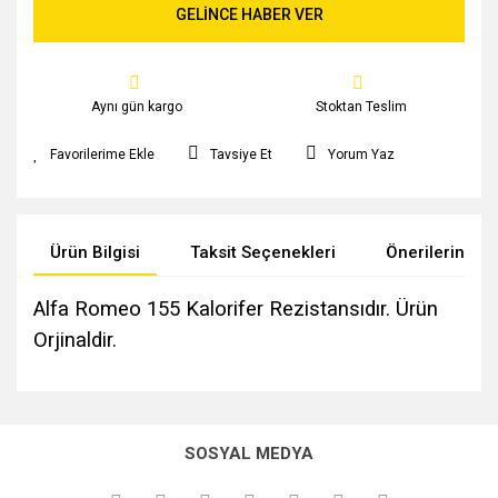
GELİNCE HABER VER
Aynı gün kargo
Stoktan Teslim
Tavsiye Et
Yorum Yaz
Ürün Bilgisi
Taksit Seçenekleri
Önerileriniz
Alfa Romeo 155 Kalorifer Rezistansıdır. Ürün
Orjinaldir.
Bu ürünün fiyat bilgisi, resim, ürün açıklamalarında ve diğer
konularda yetersiz gördüğünüz noktaları öneri formunu
kullanarak tarafımıza iletebilirsiniz.
SOSYAL MEDYA
Görüş ve önerileriniz için teşekkür ederiz.