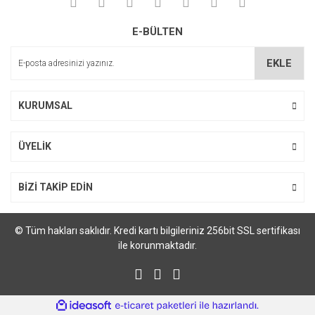
Ürün resmi kalitesiz, bozuk veya görüntülenemiyor.
E-BÜLTEN
Ürün açıklamasında eksik bilgiler bulunuyor.
Ürün bilgilerinde hatalar bulunuyor.
EKLE
Ürün fiyatı diğer sitelerden daha pahalı.
Bu ürüne benzer farklı alternatifler olmalı.
KURUMSAL
ÜYELİK
Gönder
BİZİ TAKİP EDİN
© Tüm hakları saklıdır. Kredi kartı bilgileriniz 256bit SSL sertifikası
ile korunmaktadır.
ile
ideasoft
e-