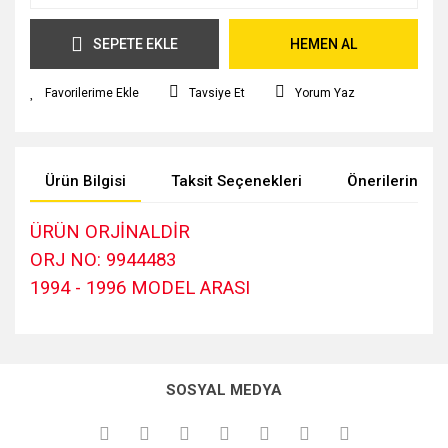
SEPETE EKLE
HEMEN AL
Tavsiye Et
Yorum Yaz
Ürün Bilgisi
Taksit Seçenekleri
Önerileriniz
ÜRÜN ORJİNALDİR
ORJ NO: 9944483
1994 - 1996 MODEL ARASI
Bu ürünün fiyat bilgisi, resim, ürün açıklamalarında ve diğer
konularda yetersiz gördüğünüz noktaları öneri formunu
kullanarak tarafımıza iletebilirsiniz.
SOSYAL MEDYA
Görüş ve önerileriniz için teşekkür ederiz.