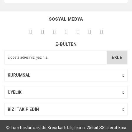
Bu ürünün fiyat bilgisi, resim, ürün açıklamalarında ve diğer
konularda yetersiz gördüğünüz noktaları öneri formunu
kullanarak tarafımıza iletebilirsiniz.
SOSYAL MEDYA
Görüş ve önerileriniz için teşekkür ederiz.
Ürün resmi kalitesiz, bozuk veya görüntülenemiyor.
E-BÜLTEN
Ürün açıklamasında eksik bilgiler bulunuyor.
Ürün bilgilerinde hatalar bulunuyor.
EKLE
Ürün fiyatı diğer sitelerden daha pahalı.
Bu ürüne benzer farklı alternatifler olmalı.
KURUMSAL
ÜYELİK
Gönder
BİZİ TAKİP EDİN
© Tüm hakları saklıdır. Kredi kartı bilgileriniz 256bit SSL sertifikası