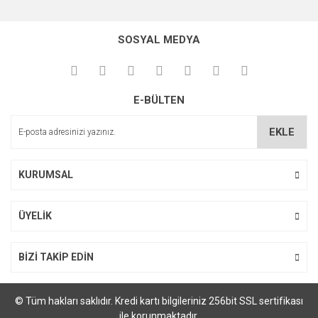
Bu ürünün fiyat bilgisi, resim, ürün açıklamalarında ve diğer
konularda yetersiz gördüğünüz noktaları öneri formunu
kullanarak tarafımıza iletebilirsiniz.
SOSYAL MEDYA
Görüş ve önerileriniz için teşekkür ederiz.
Ürün resmi kalitesiz, bozuk veya görüntülenemiyor.
E-BÜLTEN
Ürün açıklamasında eksik bilgiler bulunuyor.
Ürün bilgilerinde hatalar bulunuyor.
EKLE
Ürün fiyatı diğer sitelerden daha pahalı.
Bu ürüne benzer farklı alternatifler olmalı.
KURUMSAL
ÜYELİK
Gönder
BİZİ TAKİP EDİN
© Tüm hakları saklıdır. Kredi kartı bilgileriniz 256bit SSL sertifikası
ile korunmaktadır.