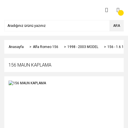
ARA
Anasayfa
Alfa Romeo 156
1998 - 2003 MODEL
156 - 1.6 1
156 MAUN KAPLAMA