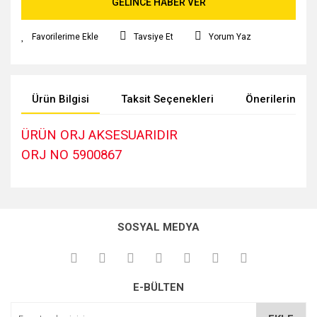
GELİNCE HABER VER
Tavsiye Et
Yorum Yaz
Ürün Bilgisi
Taksit Seçenekleri
Önerileriniz
ÜRÜN ORJ AKSESUARIDIR
ORJ NO 5900867
Bu ürünün fiyat bilgisi, resim, ürün açıklamalarında ve diğer
konularda yetersiz gördüğünüz noktaları öneri formunu
kullanarak tarafımıza iletebilirsiniz.
SOSYAL MEDYA
Görüş ve önerileriniz için teşekkür ederiz.
Ürün resmi kalitesiz, bozuk veya görüntülenemiyor.
E-BÜLTEN
Ürün açıklamasında eksik bilgiler bulunuyor.
Ürün bilgilerinde hatalar bulunuyor.