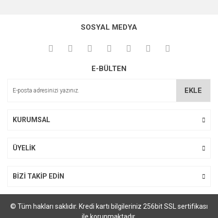
Bu ürünün fiyat bilgisi, resim, ürün açıklamalarında ve diğer
konularda yetersiz gördüğünüz noktaları öneri formunu
kullanarak tarafımıza iletebilirsiniz.
SOSYAL MEDYA
Görüş ve önerileriniz için teşekkür ederiz.
Ürün resmi kalitesiz, bozuk veya görüntülenemiyor.
E-BÜLTEN
Ürün açıklamasında eksik bilgiler bulunuyor.
Ürün bilgilerinde hatalar bulunuyor.
EKLE
Ürün fiyatı diğer sitelerden daha pahalı.
Bu ürüne benzer farklı alternatifler olmalı.
KURUMSAL
ÜYELİK
Gönder
BİZİ TAKİP EDİN
© Tüm hakları saklıdır. Kredi kartı bilgileriniz 256bit SSL sertifikası
ile korunmaktadır.