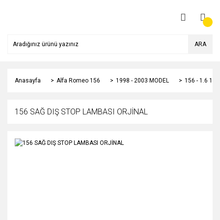
ARA
Anasayfa
Alfa Romeo 156
1998 - 2003 MODEL
156 - 1.6 1
156 SAĞ DIŞ STOP LAMBASI ORJİNAL