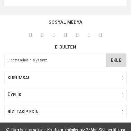
Bu ürünün fiyat bilgisi, resim, ürün açıklamalarında ve diğer
konularda yetersiz gördüğünüz noktaları öneri formunu
kullanarak tarafımıza iletebilirsiniz.
SOSYAL MEDYA
Görüş ve önerileriniz için teşekkür ederiz.
Ürün resmi kalitesiz, bozuk veya görüntülenemiyor.
E-BÜLTEN
Ürün açıklamasında eksik bilgiler bulunuyor.
Ürün bilgilerinde hatalar bulunuyor.
EKLE
Ürün fiyatı diğer sitelerden daha pahalı.
Bu ürüne benzer farklı alternatifler olmalı.
KURUMSAL
ÜYELİK
Gönder
BİZİ TAKİP EDİN
© Tüm hakları saklıdır. Kredi kartı bilgileriniz 256bit SSL sertifikası